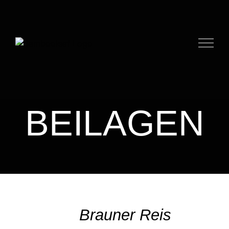
Skip
to
content
BEILAGEN
SELECT
/
Brauner Reis
DETAILS