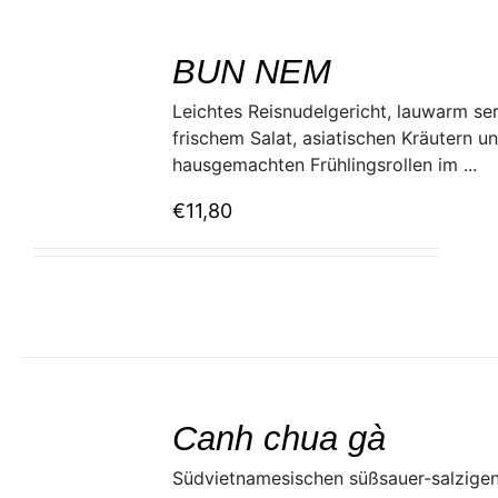
SELECT
/
BUN NEM
DETAILS
Leichtes Reisnudelgericht, lauwarm ser
frischem Salat, asiatischen Kräutern u
hausgemachten Frühlingsrollen im ...
€
11,80
SELECT
/
Canh chua gà
DETAILS
Südvietnamesischen süßsauer-salzige