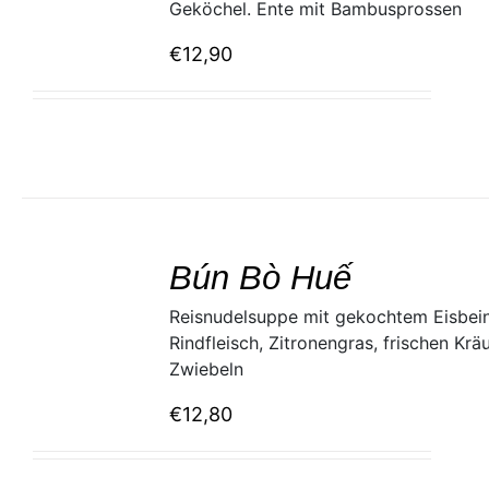
Geköchel. Ente mit Bambusprossen
€
12,90
SELECT
/
Bún Bò Huế
DETAILS
Reisnudelsuppe mit gekochtem Eisbein
Rindfleisch, Zitronengras, frischen Krä
Zwiebeln
€
12,80