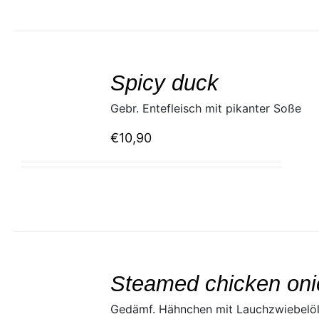
SELECT
/
Spicy duck
DETAILS
Gebr. Entefleisch mit pikanter Soße
€
10,90
SELECT
/
Steamed chicken oni
DETAILS
Gedämf. Hähnchen mit Lauchzwiebelö