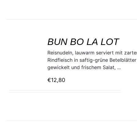
SELECT
/
BUN BO LA LOT
DETAILS
Reisnudeln, lauwarm serviert mit zart
Rindfleisch in saftig-grüne Betelblätter
gewickelt und frischem Salat, ...
€
12,80
SELECT
/