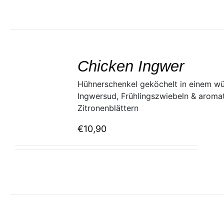
SELECT
/
Chicken Ingwer
DETAILS
Hühnerschenkel geköchelt in einem w
Ingwersud, Frühlingszwiebeln & aroma
Zitronenblättern
€
10,90
SELECT
/