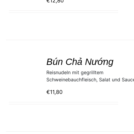
€
12,80
SELECT
/
Bún Chả Nướng
DETAILS
Reisnudeln mit gegrilltem
Schweinebauchfleisch, Salat und Sauc
€
11,80