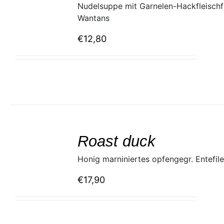
Nudelsuppe mit Garnelen-Hackfleischf
Wantans
€
12,80
SELECT
/
Roast duck
DETAILS
Honig marniniertes opfengegr. Entefile
€
17,90