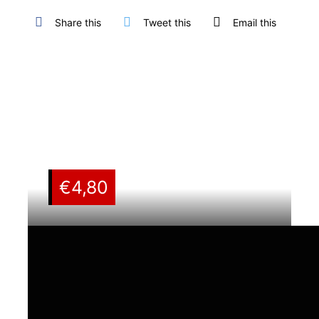
Share this
Tweet this
Email this
€
4,80