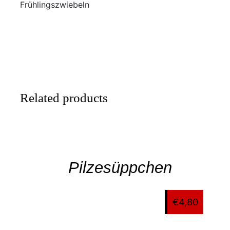
Frühlingszwiebeln
Related products
SELECT
/
Pilzesüppchen
DETAILS
€
4,80